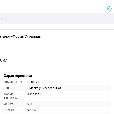
аталоги
Формы
Страницы
00мл
Характеристики
Применение:
пластик
Тип:
Смазка универсальная
Форма
аэрозоль
выпуска:
Объём, л:
0.4
EAN-13:
9AB42