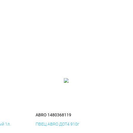
ABRO 1480368119
й 1л.
ПВЕЦ ABRO ДОТ4 910г