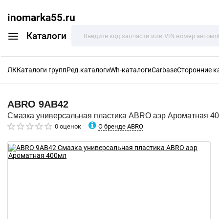
inomarka55.ru
Каталоги
ЛК
Каталоги групп
Ред.каталоги
Wh-каталоги
Carbase
Сторонние к
ABRO
9AB42
Смазка универсальная пластика ABRO аэр Ароматная 4
О бренде ABRO
0 оценок