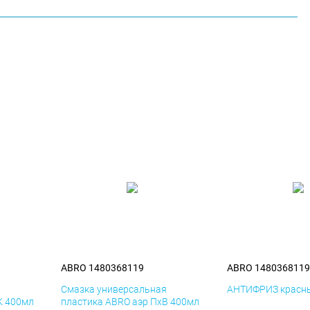
ABRO 1480368119
ABRO 1480368119
я
Смазка универсальная
АНТИФРИЗ красны
К 400мл
пластика ABRO аэр ПхВ 400мл