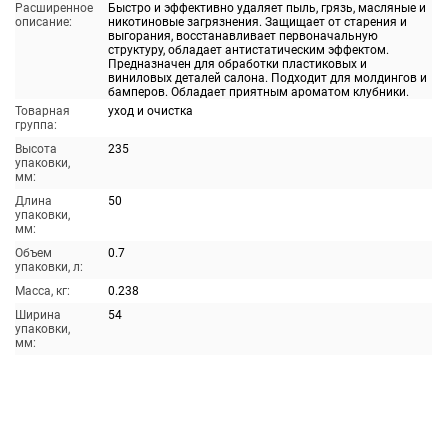
Расширенное
Быстро и эффективно удаляет пыль, грязь, масляные и
описание:
никотиновые загрязнения. Защищает от старения и
выгорания, восстанавливает первоначальную
структуру, обладает антистатическим эффектом.
Предназначен для обработки пластиковых и
виниловых деталей салона. Подходит для молдингов и
бамперов. Обладает приятным ароматом клубники.
Товарная
уход и очистка
группа:
Высота
235
упаковки,
мм:
Длина
50
упаковки,
мм:
Объем
0.7
упаковки, л:
Масса, кг:
0.238
Ширина
54
упаковки,
мм: