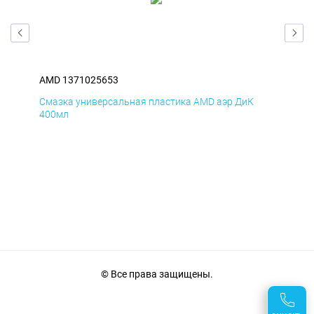
AMD 1371025653
AM
Смазка универсальная пластика AMD аэр ДиК
Сма
400мл
40
© Все права защищены.