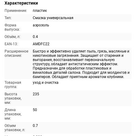
Характеристики
Применение:
пластик
Тип:
Смазка универсальная
Форма
аэрозоль
выпуска:
Объём, л:
0.4
EAN-13:
AMDFC22
Расширенное
Быстро и эффективно удаляет пыль, грязь, масляные и
описание:
никотиновые загрязнения. Защищает от старения и
выгорания, восстанавливает первоначальную
структуру, обладает антистатическим эффектом.
Предназначен для обработки пластиковых и
виниловых деталей салона. Подходит для молдингов и
бамперов. Обладает приятным ароматом клубники.
Товарная
уход и очистка
группа:
Высота
235
упаковки,
мм:
Длина
50
упаковки,
мм:
Объем
0.7
упаковки, л: