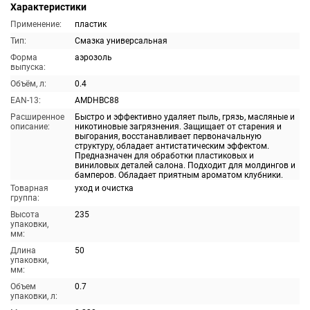
Характеристики
Применение:
пластик
Тип:
Смазка универсальная
Форма
аэрозоль
выпуска:
Объём, л:
0.4
EAN-13:
AMDHBC88
Расширенное
Быстро и эффективно удаляет пыль, грязь, масляные и
описание:
никотиновые загрязнения. Защищает от старения и
выгорания, восстанавливает первоначальную
структуру, обладает антистатическим эффектом.
Предназначен для обработки пластиковых и
виниловых деталей салона. Подходит для молдингов и
бамперов. Обладает приятным ароматом клубники.
Товарная
уход и очистка
группа:
Высота
235
упаковки,
мм:
Длина
50
упаковки,
мм:
Объем
0.7
упаковки, л: