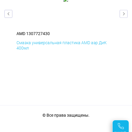
AMD 1307727430
AM
Смазка универсальная пластика AMD аэр ДиК
Сма
400мл
40
© Все права защищены.