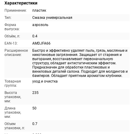
Характеристики
Применение:
пластик
Тип:
Смазка универсальная
Форма
аэрозоль
выпуска:
Объём, л:
0.4
EAN-13:
AMDJFA66
Расширенное
Быстро и эффективно удаляет пыль, грязь, масляные и
описание:
никотиновые загрязнения. Защищает от старения и
выгорания, восстанавливает первоначальную
структуру, обладает антистатическим эффектом.
Предназначен для обработки пластиковых и
виниловых деталей салона. Подходит для молдингов и
бамперов. Обладает приятным ароматом клубники.
Товарная
уход и очистка
группа:
Высота
235
упаковки,
мм:
Длина
50
упаковки,
мм:
Объем
0.7
упаковки, л: