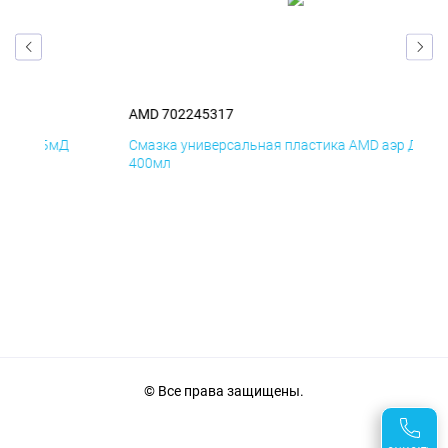
AMD 702245317
A
Д
Смазка универсальная пластика AMD аэр ДиК
См
400мл
4
© Все права защищены.