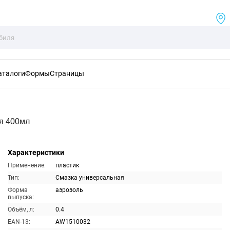
аталоги
Формы
Страницы
я 400мл
Характеристики
Применение:
пластик
Тип:
Смазка универсальная
Форма
аэрозоль
выпуска:
Объём, л:
0.4
EAN-13:
AW1510032