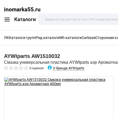
inomarka55.ru
Каталоги
ЛК
Каталоги групп
Ред.каталоги
Wh-каталоги
Carbase
Сторонние к
AYWIparts
AW1510032
Смазка универсальная пластика AYWIparts аэр Ароматна
О бренде AYWIparts
0 оценок