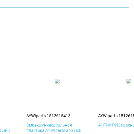
AYWIparts 1512615413
AYWIparts 151261
я
Смазка универсальная
АНТИФРИЗ красны
р ДиК
пластика AYWIparts аэр ПхВ