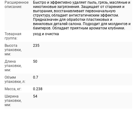
Расширенное
Быстро и эффективно удаляет пыль, грязь, масляные и
описание:
никотиновые загрязнения. Защищает от старения и
выгорания, восстанавливает первоначальную
структуру, обладает антистатическим эффектом.
Предназначен для обработки пластиковых и
виниловых деталей салона. Подходит для молдингов и
бамперов. Обладает приятным ароматом клубники.
Товарная
уход и очистка
группа:
Высота
235
упаковки,
мм:
Длина
50
упаковки,
мм:
Объем
0.7
упаковки, л:
Масса, кг:
0.238
Ширина
54
упаковки,
мм: