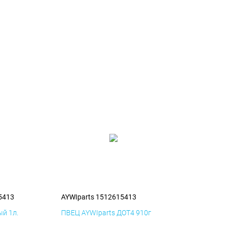
5413
AYWIparts 1512615413
й 1л.
ПВЕЦ AYWIparts ДОТ4 910г