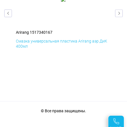
Arirang 1517340167
Ari
мД
Смазка универсальная пластика Arirang аэр ДиК
Сма
400мл
40
© Все права защищены.