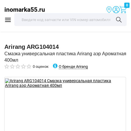
0
inomarka55.ru
Arirang
ARG104014
Смазка универсальная пластика Arirang аэр Ароматная
400мл
О бренде Arirang
0 оценок