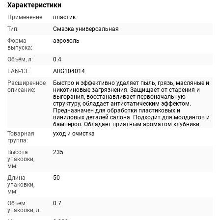
Характеристики
Применение:
пластик
Тип:
Смазка универсальная
Форма
аэрозоль
выпуска:
Объём, л:
0.4
EAN-13:
ARG104014
Расширенное
Быстро и эффективно удаляет пыль, грязь, масляные и
описание:
никотиновые загрязнения. Защищает от старения и
выгорания, восстанавливает первоначальную
структуру, обладает антистатическим эффектом.
Предназначен для обработки пластиковых и
виниловых деталей салона. Подходит для молдингов и
бамперов. Обладает приятным ароматом клубники.
Товарная
уход и очистка
группа:
Высота
235
упаковки,
мм:
Длина
50
упаковки,
мм:
Объем
0.7
упаковки, л: