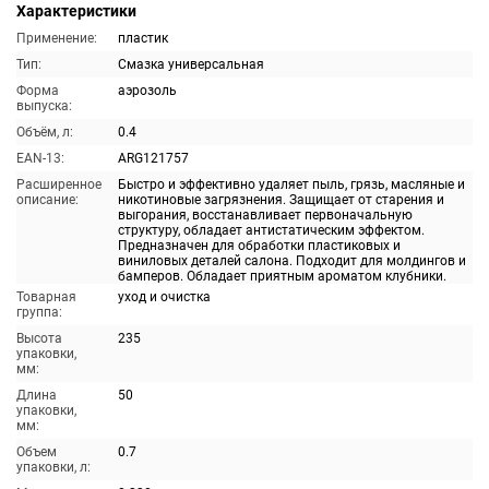
Характеристики
Применение:
пластик
Тип:
Смазка универсальная
Форма
аэрозоль
выпуска:
Объём, л:
0.4
EAN-13:
ARG121757
Расширенное
Быстро и эффективно удаляет пыль, грязь, масляные и
описание:
никотиновые загрязнения. Защищает от старения и
выгорания, восстанавливает первоначальную
структуру, обладает антистатическим эффектом.
Предназначен для обработки пластиковых и
виниловых деталей салона. Подходит для молдингов и
бамперов. Обладает приятным ароматом клубники.
Товарная
уход и очистка
группа:
Высота
235
упаковки,
мм:
Длина
50
упаковки,
мм:
Объем
0.7
упаковки, л: