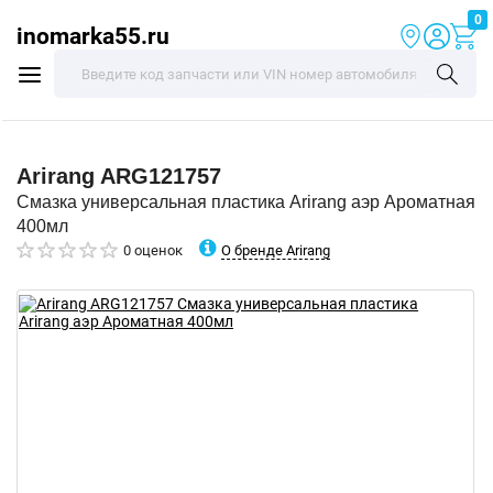
0
inomarka55.ru
Arirang
ARG121757
Смазка универсальная пластика Arirang аэр Ароматная
400мл
О бренде Arirang
0 оценок