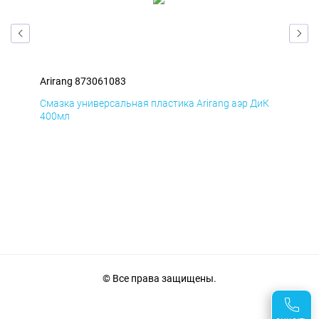
Arirang 873061083
Ari
мД
Смазка универсальная пластика Arirang аэр ДиК
Сма
400мл
40
© Все права защищены.