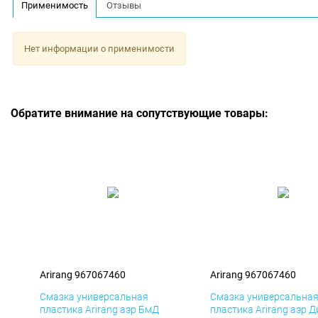
Применимость
Отзывы
Нет информации о применимости
Обратите внимание на сопутствующие товары:
Arirang 967067460
Arirang 967067460
Смазка универсальная
Смазка универсальна
пластика Arirang аэр БмД
пластика Arirang аэр 