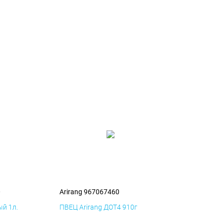
0
Arirang 967067460
й 1л.
ПВЕЦ Arirang ДОТ4 910г