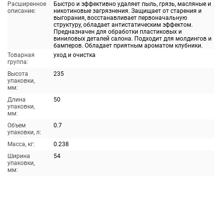
Расширенное
Быстро и эффективно удаляет пыль, грязь, масляные и
описание:
никотиновые загрязнения. Защищает от старения и
выгорания, восстанавливает первоначальную
структуру, обладает антистатическим эффектом.
Предназначен для обработки пластиковых и
виниловых деталей салона. Подходит для молдингов и
бамперов. Обладает приятным ароматом клубники.
Товарная
уход и очистка
группа:
Высота
235
упаковки,
мм:
Длина
50
упаковки,
мм:
Объем
0.7
упаковки, л:
Масса, кг:
0.238
Ширина
54
упаковки,
мм: