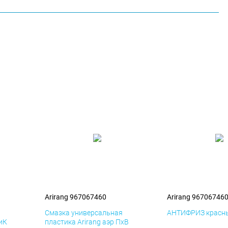
Arirang 967067460
Arirang 96706746
я
Смазка универсальная
АНТИФРИЗ красны
ДиК
пластика Arirang аэр ПхВ