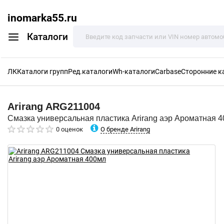
inomarka55.ru
Каталоги
ЛК
Каталоги групп
Ред.каталоги
Wh-каталоги
Carbase
Сторонние к
Arirang
ARG211004
Смазка универсальная пластика Arirang аэр Ароматная 
О бренде Arirang
0 оценок