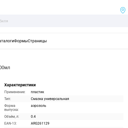
аталоги
Формы
Страницы
400мл
Характеристики
Применение:
пластик
Тип:
Смазка универсальная
Форма
аэрозоль
выпуска:
Объём, л:
0.4
EAN-13:
ARG261129