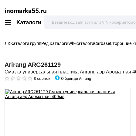
inomarka55.ru
Каталоги
ЛК
Каталоги групп
Ред.каталоги
Wh-каталоги
Carbase
Сторонние к
Arirang
ARG261129
Смазка универсальная пластика Arirang аэр Ароматная 
О бренде Arirang
0 оценок