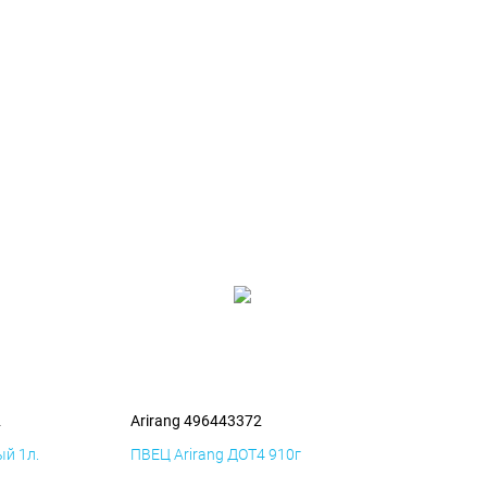
2
Arirang 496443372
й 1л.
ПВЕЦ Arirang ДОТ4 910г