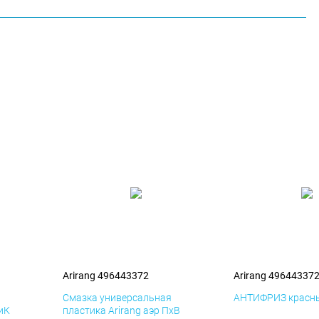
Arirang 496443372
Arirang 49644337
я
Смазка универсальная
АНТИФРИЗ красны
ДиК
пластика Arirang аэр ПхВ