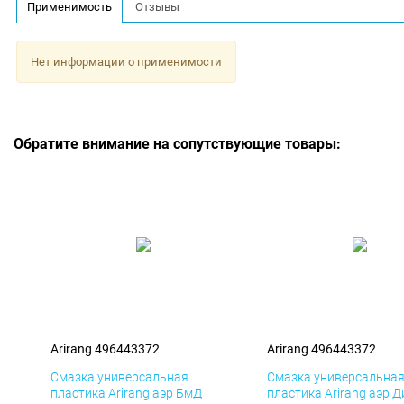
Применимость
Отзывы
Нет информации о применимости
Обратите внимание на сопутствующие товары:
Arirang 496443372
Arirang 496443372
Смазка универсальная
Смазка универсальна
пластика Arirang аэр БмД
пластика Arirang аэр 