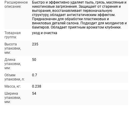
Расширенное
Быстро и эффективно удаляет пыль, грязь, масляные и
описание:
никотиновые загрязнения. Защищает от старения и
выгорания, восстанавливает первоначальную
структуру, обладает антистатическим эффектом.
Предназначен для обработки пластиковых и
виниловых деталей салона. Подходит для молдингов и
бамперов. Обладает приятным ароматом клубники.
Товарная
уход и очистка
группа:
Высота
235
упаковки,
мм:
Длина
50
упаковки,
мм:
Объем
0.7
упаковки, л:
Масса, кг:
0.238
Ширина
54
упаковки,
мм: