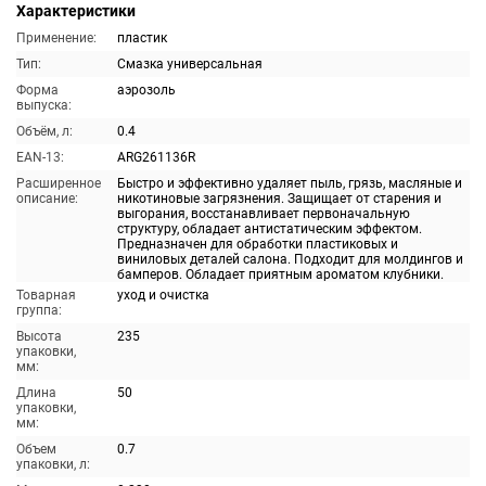
Характеристики
Применение:
пластик
Тип:
Смазка универсальная
Форма
аэрозоль
выпуска:
Объём, л:
0.4
EAN-13:
ARG261136R
Расширенное
Быстро и эффективно удаляет пыль, грязь, масляные и
описание:
никотиновые загрязнения. Защищает от старения и
выгорания, восстанавливает первоначальную
структуру, обладает антистатическим эффектом.
Предназначен для обработки пластиковых и
виниловых деталей салона. Подходит для молдингов и
бамперов. Обладает приятным ароматом клубники.
Товарная
уход и очистка
группа:
Высота
235
упаковки,
мм:
Длина
50
упаковки,
мм:
Объем
0.7
упаковки, л: