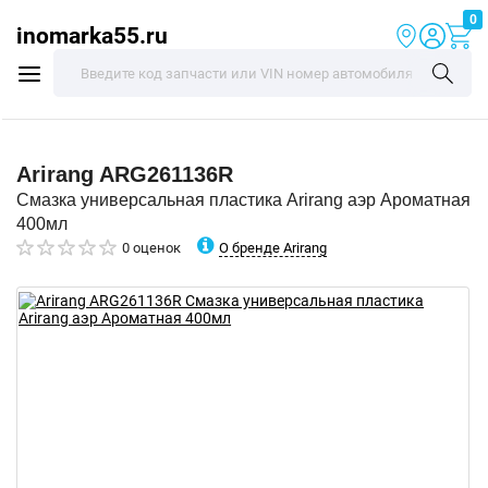
0
inomarka55.ru
Arirang
ARG261136R
Смазка универсальная пластика Arirang аэр Ароматная
400мл
О бренде Arirang
0 оценок