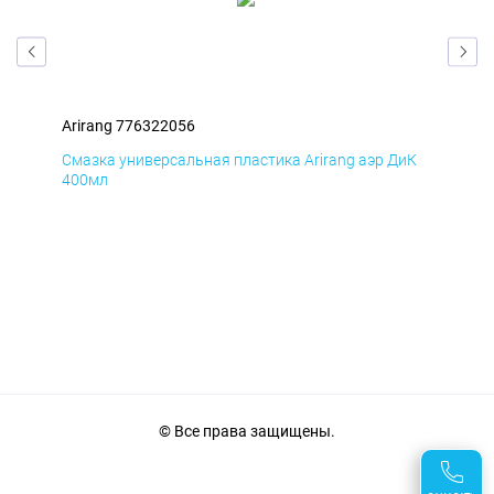
Arirang 776322056
Ari
мД
Смазка универсальная пластика Arirang аэр ДиК
Сма
400мл
40
© Все права защищены.