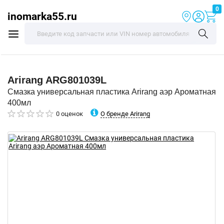
0
inomarka55.ru
Arirang
ARG801039L
Смазка универсальная пластика Arirang аэр Ароматная
400мл
О бренде Arirang
0 оценок