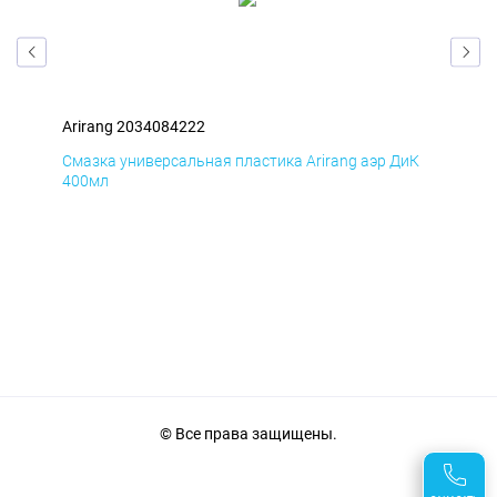
Arirang 2034084222
Ari
мД
Смазка универсальная пластика Arirang аэр ДиК
Сма
400мл
40
© Все права защищены.