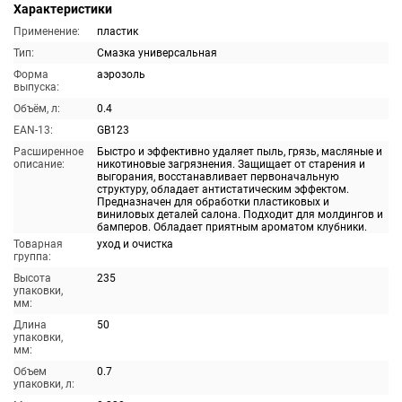
Характеристики
Применение:
пластик
Тип:
Смазка универсальная
Форма
аэрозоль
выпуска:
Объём, л:
0.4
EAN-13:
GB123
Расширенное
Быстро и эффективно удаляет пыль, грязь, масляные и
описание:
никотиновые загрязнения. Защищает от старения и
выгорания, восстанавливает первоначальную
структуру, обладает антистатическим эффектом.
Предназначен для обработки пластиковых и
виниловых деталей салона. Подходит для молдингов и
бамперов. Обладает приятным ароматом клубники.
Товарная
уход и очистка
группа:
Высота
235
упаковки,
мм:
Длина
50
упаковки,
мм:
Объем
0.7
упаковки, л: