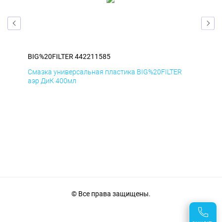
BIG%20FILTER 442211585
BIG
Смазка универсальная пластика BIG%20FILTER
Сма
аэр ДиК 400мл
аэр
© Все права защищены.