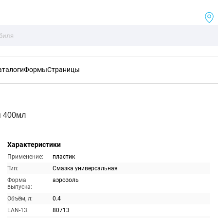
аталоги
Формы
Страницы
я 400мл
Характеристики
Применение:
пластик
Тип:
Смазка универсальная
Форма
аэрозоль
выпуска:
Объём, л:
0.4
EAN-13:
80713