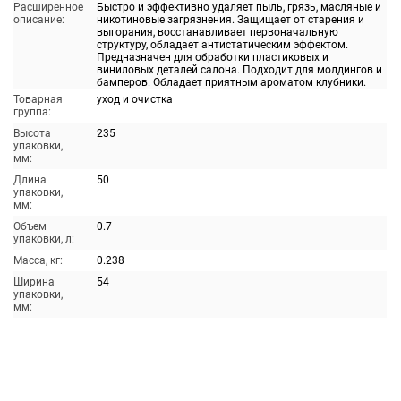
Расширенное
Быстро и эффективно удаляет пыль, грязь, масляные и
описание:
никотиновые загрязнения. Защищает от старения и
выгорания, восстанавливает первоначальную
структуру, обладает антистатическим эффектом.
Предназначен для обработки пластиковых и
виниловых деталей салона. Подходит для молдингов и
бамперов. Обладает приятным ароматом клубники.
Товарная
уход и очистка
группа:
Высота
235
упаковки,
мм:
Длина
50
упаковки,
мм:
Объем
0.7
упаковки, л:
Масса, кг:
0.238
Ширина
54
упаковки,
мм: