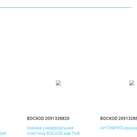
BOCXOD 2091328820
BOCXOD 2091328
я
Смазка универсальная
АНТИФРИЗ красны
ДиК
пластика BOCXOD аэр ПхВ