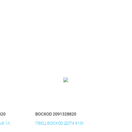
820
BOCXOD 2091328820
й 1л.
ПВЕЦ BOCXOD ДОТ4 910г