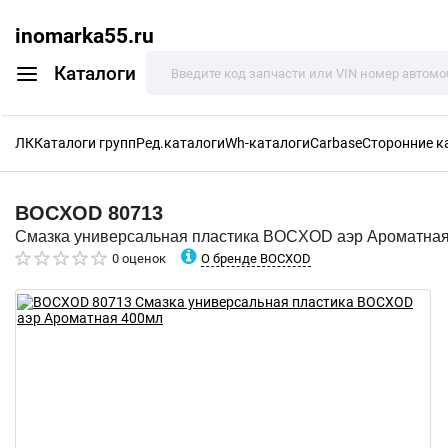
inomarka55.ru
Каталоги
ЛК
Каталоги групп
Ред.каталоги
Wh-каталоги
Carbase
Сторонние к
BOCXOD
80713
Смазка универсальная пластика BOCXOD аэр Ароматна
О бренде BOCXOD
0 оценок