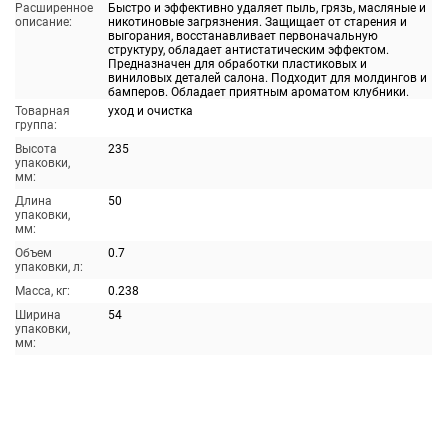
Расширенное
Быстро и эффективно удаляет пыль, грязь, масляные и
описание:
никотиновые загрязнения. Защищает от старения и
выгорания, восстанавливает первоначальную
структуру, обладает антистатическим эффектом.
Предназначен для обработки пластиковых и
виниловых деталей салона. Подходит для молдингов и
бамперов. Обладает приятным ароматом клубники.
Товарная
уход и очистка
группа:
Высота
235
упаковки,
мм:
Длина
50
упаковки,
мм:
Объем
0.7
упаковки, л:
Масса, кг:
0.238
Ширина
54
упаковки,
мм: