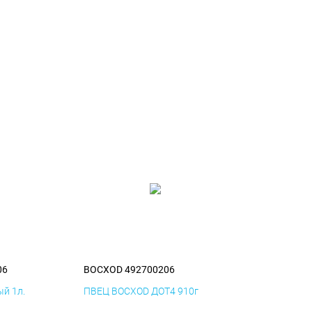
06
BOCXOD 492700206
й 1л.
ПВЕЦ BOCXOD ДОТ4 910г