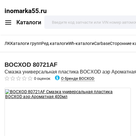
inomarka55.ru
Каталоги
ЛК
Каталоги групп
Ред.каталоги
Wh-каталоги
Carbase
Сторонние к
BOCXOD
80721AF
Смазка универсальная пластика BOCXOD аэр Ароматна
О бренде BOCXOD
0 оценок