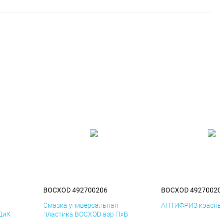
BOCXOD 492700206
BOCXOD 4927002
я
Смазка универсальная
АНТИФРИЗ красны
ДиК
пластика BOCXOD аэр ПхВ