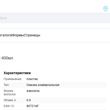
аталоги
Формы
Страницы
я 400мл
Характеристики
Применение:
пластик
Тип:
Смазка универсальная
Форма
аэрозоль
выпуска:
Объём, л:
0.4
EAN-13:
80721AF