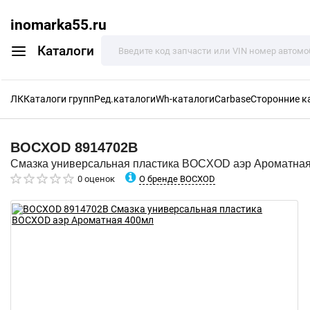
inomarka55.ru
Каталоги
ЛК
Каталоги групп
Ред.каталоги
Wh-каталоги
Carbase
Сторонние к
BOCXOD
8914702B
Смазка универсальная пластика BOCXOD аэр Ароматна
О бренде BOCXOD
0 оценок