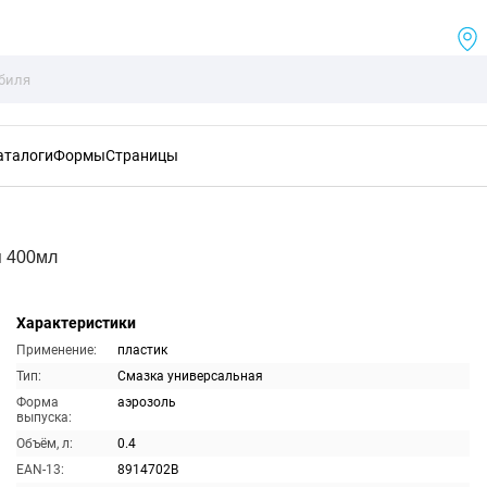
аталоги
Формы
Страницы
я 400мл
Характеристики
Применение:
пластик
Тип:
Смазка универсальная
Форма
аэрозоль
выпуска:
Объём, л:
0.4
EAN-13:
8914702B