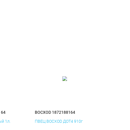
164
BOCXOD 1872188164
й 1л.
ПВЕЦ BOCXOD ДОТ4 910г