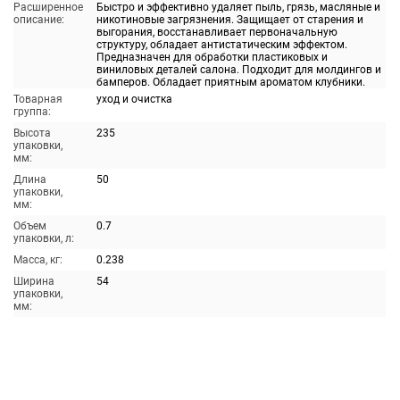
Расширенное
Быстро и эффективно удаляет пыль, грязь, масляные и
описание:
никотиновые загрязнения. Защищает от старения и
выгорания, восстанавливает первоначальную
структуру, обладает антистатическим эффектом.
Предназначен для обработки пластиковых и
виниловых деталей салона. Подходит для молдингов и
бамперов. Обладает приятным ароматом клубники.
Товарная
уход и очистка
группа:
Высота
235
упаковки,
мм:
Длина
50
упаковки,
мм:
Объем
0.7
упаковки, л:
Масса, кг:
0.238
Ширина
54
упаковки,
мм: