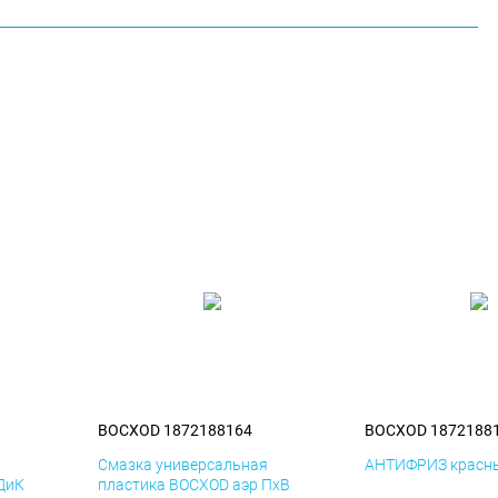
BOCXOD 1872188164
BOCXOD 1872188
я
Смазка универсальная
АНТИФРИЗ красны
ДиК
пластика BOCXOD аэр ПхВ