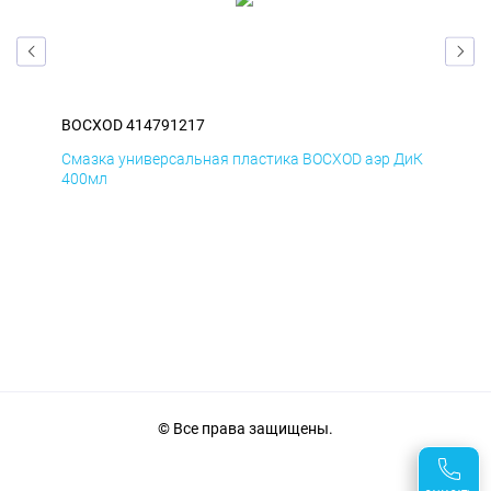
BOCXOD 414791217
BO
БмД
Смазка универсальная пластика BOCXOD аэр ДиК
Сма
400мл
40
© Все права защищены.