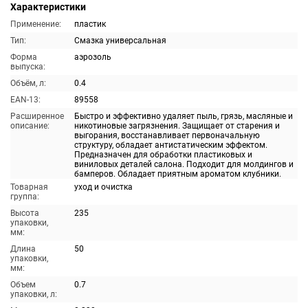
Характеристики
Применение:
пластик
Тип:
Смазка универсальная
Форма
аэрозоль
выпуска:
Объём, л:
0.4
EAN-13:
89558
Расширенное
Быстро и эффективно удаляет пыль, грязь, масляные и
описание:
никотиновые загрязнения. Защищает от старения и
выгорания, восстанавливает первоначальную
структуру, обладает антистатическим эффектом.
Предназначен для обработки пластиковых и
виниловых деталей салона. Подходит для молдингов и
бамперов. Обладает приятным ароматом клубники.
Товарная
уход и очистка
группа:
Высота
235
упаковки,
мм:
Длина
50
упаковки,
мм:
Объем
0.7
упаковки, л: