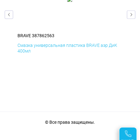
BRAVE 387862563
BRA
мД
Смазка универсальная пластика BRAVE аэр ДиК
Сма
400мл
40
© Все права защищены.