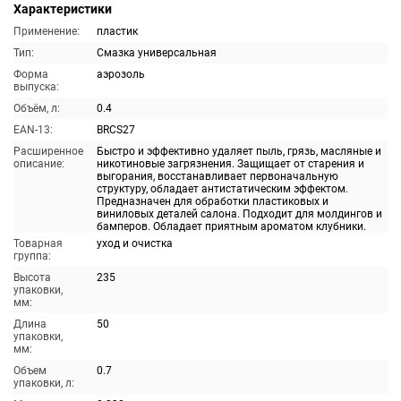
Характеристики
Применение:
пластик
Тип:
Смазка универсальная
Форма
аэрозоль
выпуска:
Объём, л:
0.4
EAN-13:
BRCS27
Расширенное
Быстро и эффективно удаляет пыль, грязь, масляные и
описание:
никотиновые загрязнения. Защищает от старения и
выгорания, восстанавливает первоначальную
структуру, обладает антистатическим эффектом.
Предназначен для обработки пластиковых и
виниловых деталей салона. Подходит для молдингов и
бамперов. Обладает приятным ароматом клубники.
Товарная
уход и очистка
группа:
Высота
235
упаковки,
мм:
Длина
50
упаковки,
мм:
Объем
0.7
упаковки, л: