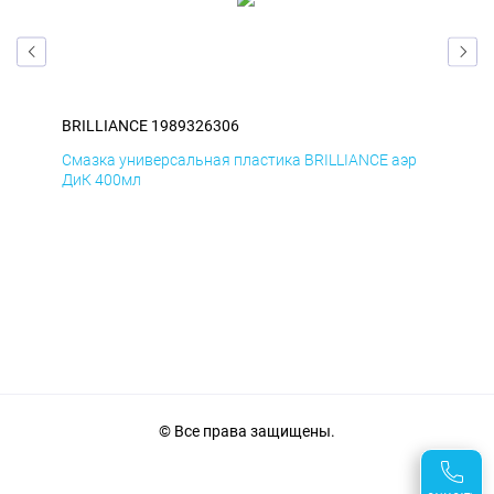
BRILLIANCE 1989326306
BRI
эр
Смазка универсальная пластика BRILLIANCE аэр
Сма
ДиК 400мл
ПхВ
© Все права защищены.