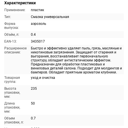
Характеристики
Применение:
пластик
Тип:
Смазка универсальная
Форма
аэрозоль
выпуска:
Объём, л:
0.4
EAN-13:
3435017
Расширенное
Быстро и эффективно удаляет пыль, грязь, масляные и
описание:
никотиновые загрязнения. Защищает от старения и
выгорания, восстанавливает первоначальную
структуру, обладает антистатическим эффектом.
Предназначен для обработки пластиковых и
виниловых деталей салона. Подходит для молдингов и
бамперов. Обладает приятным ароматом клубники.
Товарная
уход и очистка
группа:
Высота
235
упаковки,
мм:
Длина
50
упаковки,
мм:
Объем
0.7
упаковки, л: