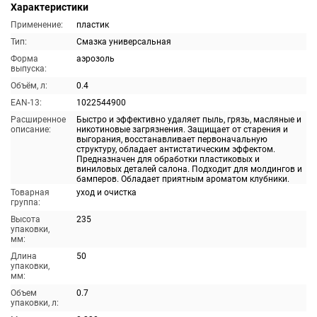
Характеристики
Применение:
пластик
Тип:
Смазка универсальная
Форма
аэрозоль
выпуска:
Объём, л:
0.4
EAN-13:
1022544900
Расширенное
Быстро и эффективно удаляет пыль, грязь, масляные и
описание:
никотиновые загрязнения. Защищает от старения и
выгорания, восстанавливает первоначальную
структуру, обладает антистатическим эффектом.
Предназначен для обработки пластиковых и
виниловых деталей салона. Подходит для молдингов и
бамперов. Обладает приятным ароматом клубники.
Товарная
уход и очистка
группа:
Высота
235
упаковки,
мм:
Длина
50
упаковки,
мм:
Объем
0.7
упаковки, л: