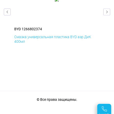
BYD 1266802374
BYD
Смазка универсальная пластика BYD аэр ДиК
Сма
400мл
40
© Все права защищены.