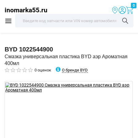
0
inomarka55.ru
BYD
1022544900
Смазка универсальная пластика BYD аэр Ароматная
400мл
О бренде BYD
0 оценок